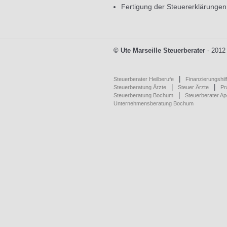
Fertigung der Steuererklärungen
© Ute Marseille Steuerberater
- 2012
|
Steuerberater Heilberufe
Finanzierungshil
|
|
Steuerberatung Ärzte
Steuer Ärzte
Pr
|
Steuerberatung Bochum
Steuerberater A
Unternehmensberatung Bochum